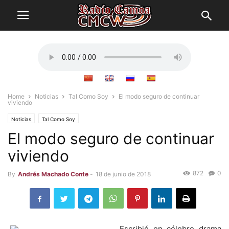
Home
Noticias
Tal Como Soy
El modo seguro de continuar
viviendo
Noticias
Tal Como Soy
El modo seguro de continuar
viviendo
872
0
By
Andrés Machado Conte
-
18 de junio de 2018
Escribió en célebre drama