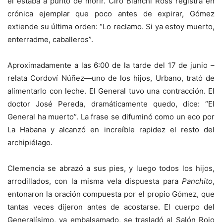
él estaba a punto de morir. Ciro Bianchi Ross registra en
crónica ejemplar que poco antes de expirar, Gómez
extiende su última orden: “Lo reclamo. Si ya estoy muerto,
enterradme, caballeros”.
Aproximadamente a las 6:00 de la tarde del 17 de junio –
relata Cordoví Núñez—uno de los hijos, Urbano, trató de
alimentarlo con leche. El General tuvo una contracción. El
doctor José Pereda, dramáticamente quedo, dice: “El
General ha muerto”. La frase se difuminó como un eco por
La Habana y alcanzó en increíble rapidez el resto del
archipiélago.
Clemencia se abrazó a sus pies, y luego todos los hijos,
arrodillados, con la misma vela dispuesta para
Panchito
,
entonaron la oración compuesta por el propio Gómez, que
tantas veces dijeron antes de acostarse. El cuerpo del
Generalísimo, ya embalsamado, se trasladó al Salón Rojo