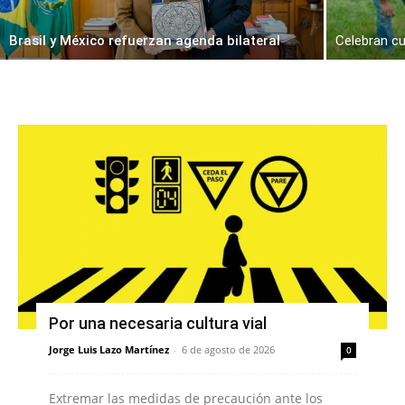
Brasil y México refuerzan agenda bilateral
Celebran c
Por una necesaria cultura vial
Jorge Luis Lazo Martínez
-
6 de agosto de 2026
0
Extremar las medidas de precaución ante los