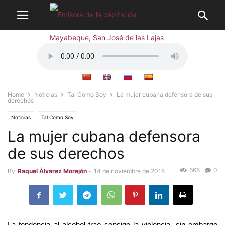
Home
Noticias
Tal Como Soy
La mujer cubana defensora de sus
derechos
Noticias
Tal Como Soy
La mujer cubana defensora
de sus derechos
668
0
By
Raquel Álvarez Morejón
-
14 de noviembre de 2018
La tendencia al alcohol trae consigo la violencia, sin embargo