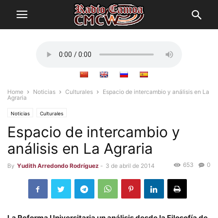
Home
Noticias
Culturales
Espacio de intercambio y análisis en La
Agraria
Noticias
Culturales
Espacio de intercambio y
análisis en La Agraria
653
0
By
Yudith Arredondo Rodríguez
-
3 de abril de 2014
La Reforma Universitaria un análisis desde la Filosofía de