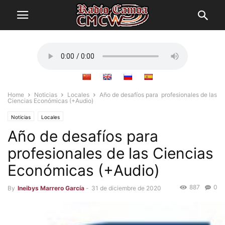
Home
Noticias
Locales
Año de desafíos para profesionales de las
Ciencias Económicas (+Audio)
Noticias
Locales
Año de desafíos para
profesionales de las Ciencias
Económicas (+Audio)
887
0
By
Ineibys Marrero García
-
31 de diciembre de 2020