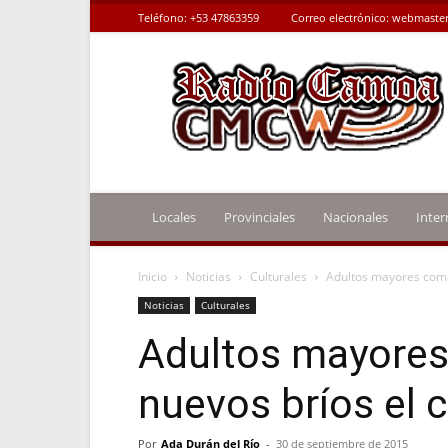
Teléfono:
+53 47863359
Correo electrónico:
webmaster
Radio
Camoa
Locales
Provinciales
Nacionales
Inter
Inicio
Noticias
Culturales
Adultos mayores come
Noticias
Culturales
Adultos mayore
nuevos bríos el 
Por
Ada Durán del Río
-
30 de septiembre de 2015