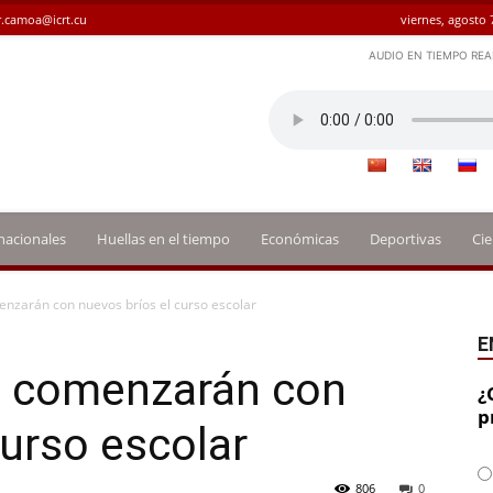
.camoa@icrt.cu
viernes, agosto 
AUDIO EN TIEMPO REA
nacionales
Huellas en el tiempo
Económicas
Deportivas
Cie
nzarán con nuevos bríos el curso escolar
E
s comenzarán con
¿
p
curso escolar
806
0