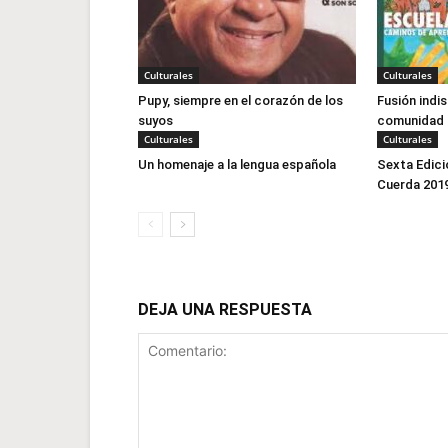
Culturales
Culturales
Pupy, siempre en el corazón de los
Fusión indi
suyos
comunidad
Culturales
Culturales
Un homenaje a la lengua española
Sexta Edició
Cuerda 201
DEJA UNA RESPUESTA