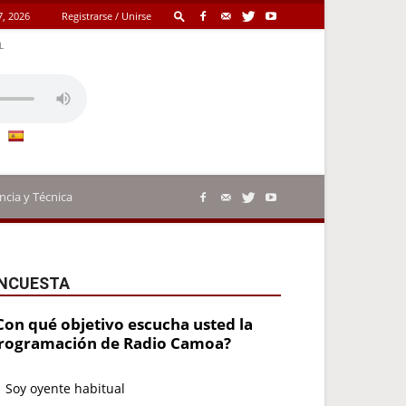
7, 2026
Registrarse / Unirse
L
ncia y Técnica
NCUESTA
Con qué objetivo escucha usted la
rogramación de Radio Camoa?
Soy oyente habitual