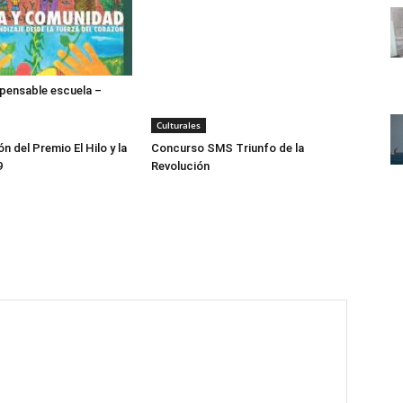
spensable escuela –
Culturales
n del Premio El Hilo y la
Concurso SMS Triunfo de la
9
Revolución