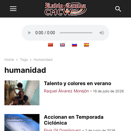
Home
Tags
Humanidad
humanidad
Talento y colores en verano
Raquel Álvarez Morejón
-
16 de julio de 2026
Accionan en Temporada
Ciclónica
Elvis Gil Domínguez
-
2 de junio de 2026