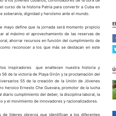
do a los jóvenes cubanos, continuadores de la obra de
l curso de la historia Patria para convertir a Cuba en
de soberanía, dignidad y heroísmo ante el mundo.
E
 de mayo define que la jornada será momento propicio
nciar al máximo el aprovechamiento de las reservas de
boral, ahorrar recursos en función del cumplimiento de
sí como reconocer a los que más se destacan en este
tos inspiradores que enaltecen nuestra historia y
Ú
 56 de la victoria de Playa Girón y la proclamación del
aniversarios 55 de la creación de la Unión de Jóvenes
lero heroico Ernesto Che Guevara, promotor de la lucha
al diario cumplimiento del deber, la disciplina laboral, la
rio y el movimiento de innovadores y racionalizadores.
de líderes obreros que identifican a los diferentes