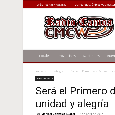
Teléfono:
+53 47863359
Correo electrónico:
webmaster
Radio
Camoa
Locales
Provinciales
Nacionales
Inter
Inicio
Sin categoría
Será el Primero de Mayo muest
Sin categoría
Será el Primero
unidad y alegría
Por
Maricel González Suárez
-
3 de abril de 2017