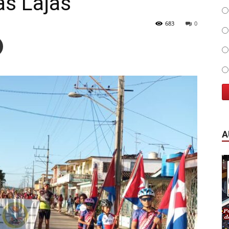
as Lajas
683
0
A