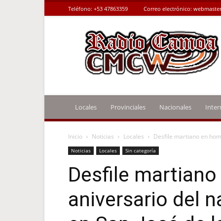
Teléfono:
+53 47863359
Correo electrónico:
webmaster
Radio
Camoa
Locales
Provinciales
Nacionales
Inter
Inicio
Noticias
Locales
Desfile martiano en homen
Noticias
Locales
Sin categoría
Desfile martiano
aniversario del n