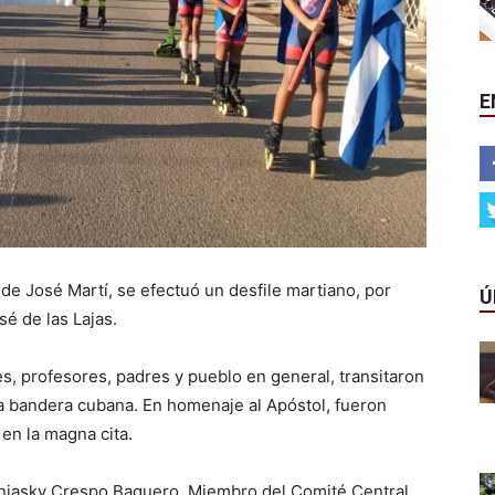
E
 de José Martí, se efectuó un desfile martiano, por
Ú
sé de las Lajas.
es, profesores, padres y pueblo en general, transitaron
la bandera cubana. En homenaje al Apóstol, fueron
 en la magna cita.
niasky Crespo Baquero, Miembro del Comité Central