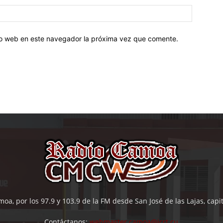
tio web en este navegador la próxima vez que comente.
oa, por los 97.9 y 103.9 de la FM desde San José de las Lajas, cap
Contáctanos:
webmaster.camoa@icrt.cu