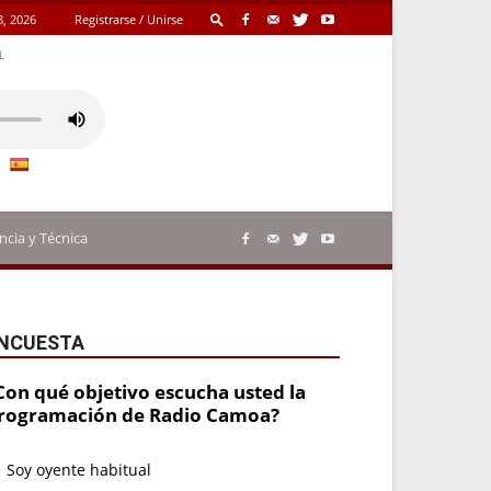
8, 2026
Registrarse / Unirse
L
ncia y Técnica
NCUESTA
Con qué objetivo escucha usted la
rogramación de Radio Camoa?
Soy oyente habitual