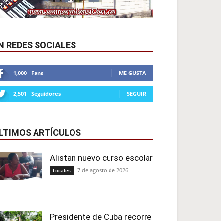
N REDES SOCIALES
1,000
Fans
ME GUSTA
2,501
Seguidores
SEGUIR
LTIMOS ARTÍCULOS
Alistan nuevo curso escolar
7 de agosto de 2026
Locales
Presidente de Cuba recorre