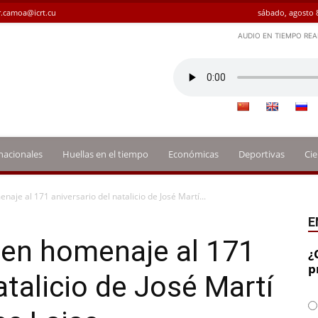
.camoa@icrt.cu
sábado, agosto 
AUDIO EN TIEMPO REA
nacionales
Huellas en el tiempo
Económicas
Deportivas
Cie
aje al 171 aniversario del natalicio de José Martí...
E
 en homenaje al 171
¿
p
atalicio de José Martí