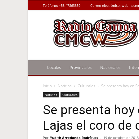
Teléfono:
+53 47863359
Correo electrónico:
webmaster
Radio
Camoa
Locales
Provinciales
Nacionales
Inter
Inicio
Noticias
Culturales
Se presenta hoy en San
Noticias
Culturales
Se presenta hoy 
Lajas el coro de
Por
Yudith Arredondo Rodríguez
-
19 de octubre de 2013