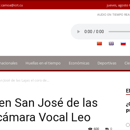
.camoa@icrt.cu
jueves, agosto 
AUDIO EN TIEMPO REA
nacionales
Huellas en el tiempo
Económicas
Deportivas
Cie
 José de las Lajas el coro de...
E
en San José de las
¿
p
 cámara Vocal Leo
600
0