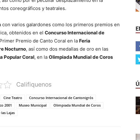
s, así como por el peculiar desplazamiento en la
tos coreográficos y teatrales.
 con varios galardones como los primeros premios en
E
rica, obtenidos en el
Concurso Internacional de
 Primer Premio de Canto Coral en la
Feria
re Nocturno
, así como dos medallas de oro en las
a Popular Coral
, en la
Olimpiada Mundial de Coros
Ú
Califiquenos
Cine Teatro
Concurso Internacional de Cantonigrós
sco 2001
Museo Municipal
Olimpiada Mundial de Coros
 las Lajas