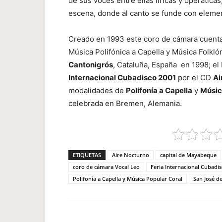
de sus voces entre ellas líricas y operática
escena, donde al canto se funde con elemen
Creado en 1993 este coro de cámara cuenta
Música Polifónica a Capella y Música Folkló
Cantonigrós
, Cataluña, España en 1998; el
Internacional Cubadisco 2001
por el CD
Ai
modalidades de
Polifonía a Capella
y
Músic
celebrada en Bremen, Alemania.
ETIQUETAS
Aire Nocturno
capital de Mayabeque
coro de cámara Vocal Leo
Feria Internacional Cubadi
Polifonía a Capella y Música Popular Coral
San José de