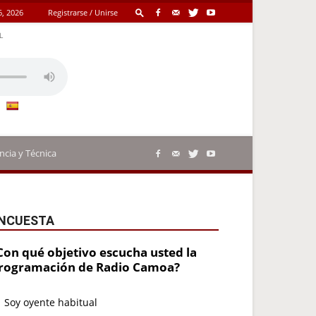
6, 2026
Registrarse / Unirse
L
ncia y Técnica
NCUESTA
Con qué objetivo escucha usted la
rogramación de Radio Camoa?
Soy oyente habitual