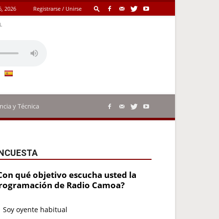
6, 2026
Registrarse / Unirse
L
ncia y Técnica
NCUESTA
Con qué objetivo escucha usted la
rogramación de Radio Camoa?
Soy oyente habitual