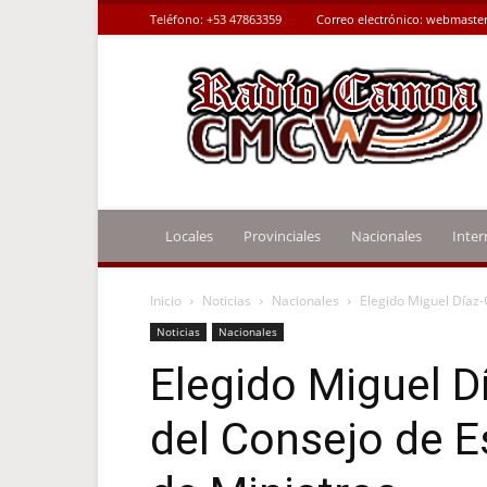
Teléfono:
+53 47863359
Correo electrónico:
webmaster
Radio
Camoa
Locales
Provinciales
Nacionales
Inter
Inicio
Noticias
Nacionales
Elegido Miguel Díaz-
Noticias
Nacionales
Elegido Miguel D
del Consejo de E