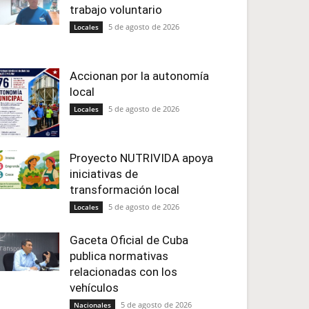
trabajo voluntario
5 de agosto de 2026
Locales
Accionan por la autonomía
local
5 de agosto de 2026
Locales
Proyecto NUTRIVIDA apoya
iniciativas de
transformación local
5 de agosto de 2026
Locales
Gaceta Oficial de Cuba
publica normativas
relacionadas con los
vehículos
5 de agosto de 2026
Nacionales