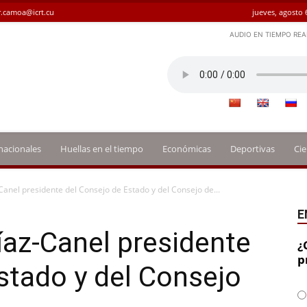
.camoa@icrt.cu
jueves, agosto 
AUDIO EN TIEMPO REA
nacionales
Huellas en el tiempo
Económicas
Deportivas
Cie
Canel presidente del Consejo de Estado y del Consejo de...
E
íaz-Canel presidente
¿
p
stado y del Consejo