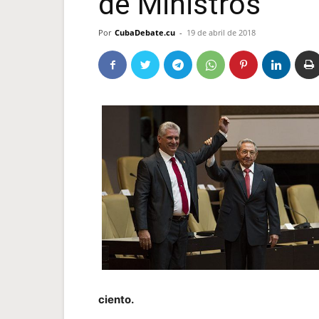
de Ministros
Por
CubaDebate.cu
-
19 de abril de 2018
ciento.