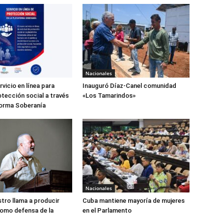
Nacionales
rvicio en línea para
Inauguró Díaz-Canel comunidad
otección social a través
«Los Tamarindos»
forma Soberanía
Nacionales
stro llama a producir
Cuba mantiene mayoría de mujeres
omo defensa de la
en el Parlamento