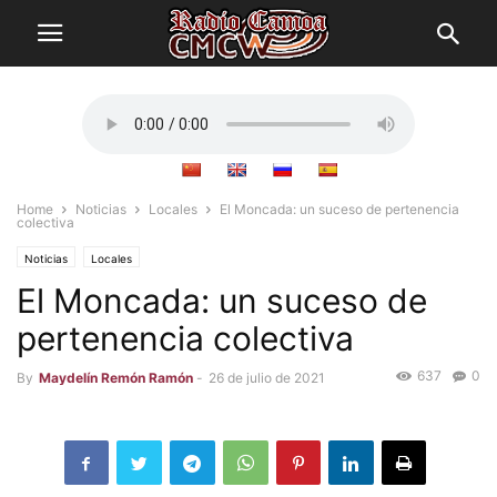
Home
Noticias
Locales
El Moncada: un suceso de pertenencia
colectiva
Noticias
Locales
El Moncada: un suceso de
pertenencia colectiva
637
0
By
Maydelín Remón Ramón
-
26 de julio de 2021