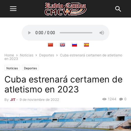
Home
Noticias
Deportes
Cuba estrenará certamen de atletismo
en 2023
Noticias
Deportes
Cuba estrenará certamen de
atletismo en 2023
1244
0
By
JIT
-
9 de noviembre de 2022