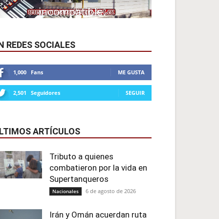
N REDES SOCIALES
1,000
Fans
ME GUSTA
2,501
Seguidores
SEGUIR
LTIMOS ARTÍCULOS
Tributo a quienes
combatieron por la vida en
Supertanqueros
6 de agosto de 2026
Nacionales
Irán y Omán acuerdan ruta