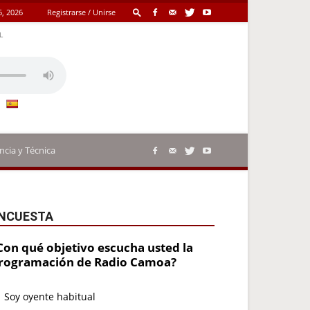
6, 2026
Registrarse / Unirse
L
ncia y Técnica
NCUESTA
Con qué objetivo escucha usted la
rogramación de Radio Camoa?
Soy oyente habitual