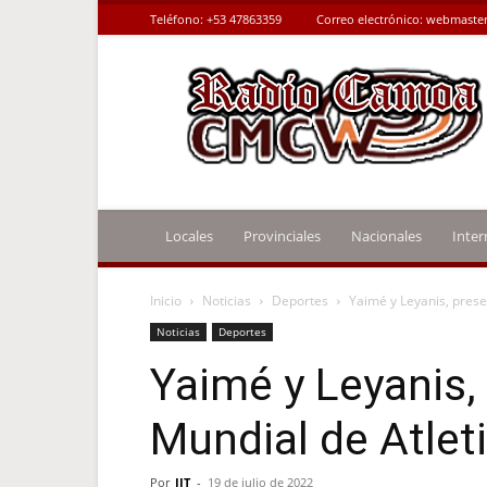
Teléfono:
+53 47863359
Correo electrónico:
webmaster
Radio
Camoa
Locales
Provinciales
Nacionales
Inter
Inicio
Noticias
Deportes
Yaimé y Leyanis, prese
Noticias
Deportes
Yaimé y Leyanis,
Mundial de Atle
Por
JIT
-
19 de julio de 2022