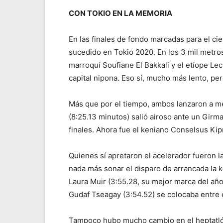
CON TOKIO EN LA MEMORIA
En las finales de fondo marcadas para el ci
sucedido en Tokio 2020. En los 3 mil metro
marroquí Soufiane El Bakkali y el etíope 
capital nipona. Eso sí, mucho más lento, p
Más que por el tiempo, ambos lanzaron a med
(8:25.13 minutos) salió airoso ante un Girm
finales. Ahora fue el keniano Conselsus Kip
Quienes sí apretaron el acelerador fueron l
nada más sonar el disparo de arrancada la k
Laura Muir (3:55.28, su mejor marca del año
Gudaf Tseagay (3:54.52) se colocaba entre e
Tampoco hubo mucho cambio en el heptatlón,