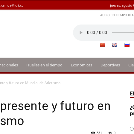
.camoa@icrt.cu
jueves, agosto 
AUDIO EN TIEMPO REA
nacionales
Huellas en el tiempo
Económicas
Deportivas
Cie
nte y futuro en Mundial de Atletismo
E
 presente y futuro en
¿
p
tismo
831
0