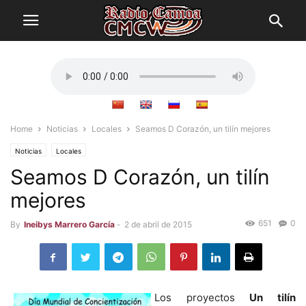
Home
Noticias
Locales
Seamos D Corazón, un tilín mejores
Noticias
Locales
Seamos D Corazón, un tilín
mejores
651
0
By
Ineibys Marrero García
-
2 de abril de 2015
Los proyectos
Un tilín