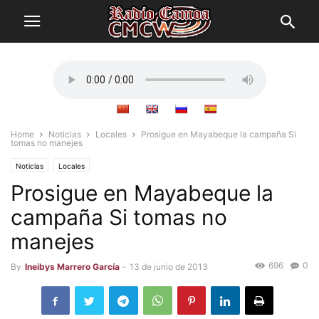
Home
Noticias
Locales
Prosigue en Mayabeque la campaña Si
tomas no manejes
Noticias
Locales
Prosigue en Mayabeque la
campaña Si tomas no
manejes
696
0
By
Ineibys Marrero García
-
13 de junio de 2013