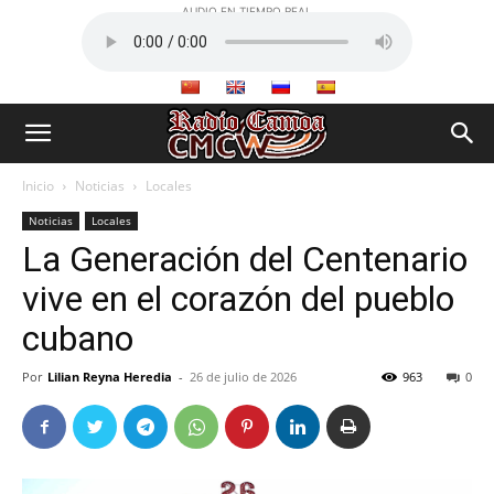
AUDIO EN TIEMPO REAL
Inicio
Noticias
Locales
Noticias
Locales
La Generación del Centenario
vive en el corazón del pueblo
cubano
Por
Lilian Reyna Heredia
-
26 de julio de 2026
963
0