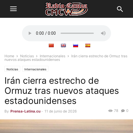
Home
Noticias
Internacionales
Irán cierra estrecho de Ormuz tras
nuevos ataques estadounidenses
Noticias
Internacionales
Irán cierra estrecho de
Ormuz tras nuevos ataques
estadounidenses
78
0
By
Prensa-Latina.cu
-
11 de junio de 2026