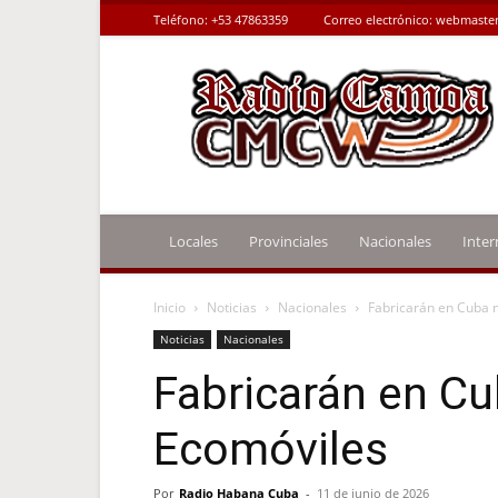
Teléfono:
+53 47863359
Correo electrónico:
webmaster
Radio
Camoa
Locales
Provinciales
Nacionales
Inter
Inicio
Noticias
Nacionales
Fabricarán en Cuba 
Noticias
Nacionales
Fabricarán en Cu
Ecomóviles
Por
Radio Habana Cuba
-
11 de junio de 2026