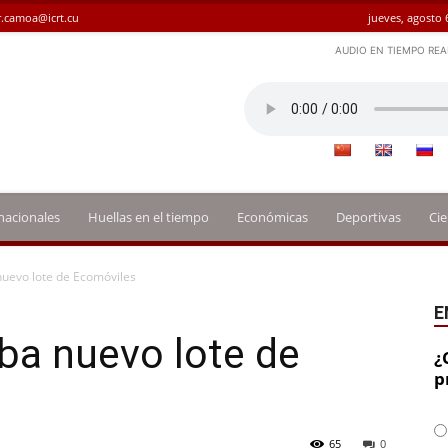
.camoa@icrt.cu
jueves, agosto 
AUDIO EN TIEMPO REA
nacionales
Huellas en el tiempo
Económicas
Deportivas
Cie
nuevo lote de Ecomóviles
E
ba nuevo lote de
¿
p
65
0