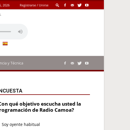
6, 2026
Registrarse / Unirse
L
ncia y Técnica
NCUESTA
Con qué objetivo escucha usted la
rogramación de Radio Camoa?
Soy oyente habitual