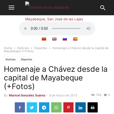
Home
Noticias
Deportes
Homenaje a Chávez desde la capital de
Mayabeque (+Fotos)
Noticias
Deportes
Homenaje a Chávez desde la
capital de Mayabeque
(+Fotos)
749
0
By
Maricel González Suárez
-
8 de marzo de 2013