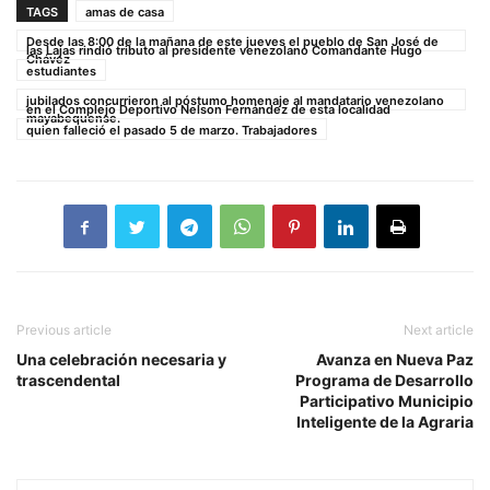
TAGS
amas de casa
Desde las 8:00 de la mañana de este jueves el pueblo de San José de
las Lajas rindió tributo al presidente venezolano Comandante Hugo
Chávez
estudiantes
jubilados concurrieron al póstumo homenaje al mandatario venezolano
en el Complejo Deportivo Nelson Fernández de esta localidad
mayabequense.
quien falleció el pasado 5 de marzo. Trabajadores
Previous article
Next article
Una celebración necesaria y
Avanza en Nueva Paz
trascendental
Programa de Desarrollo
Participativo Municipio
Inteligente de la Agraria