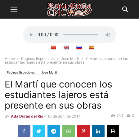
Home
Paginas Especiales
Jose Marti
El Martí que conocen los
estudiantes lajeros está presente en sus obras
Paginas Especiales
Jose Marti
El Martí que conocen los
estudiantes lajeros está
presente en sus obras
744
0
By
Ada Durán del Río
-
10 de abril de 2014