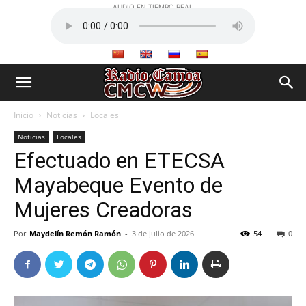
AUDIO EN TIEMPO REAL
Inicio
Noticias
Locales
Noticias
Locales
Efectuado en ETECSA
Mayabeque Evento de
Mujeres Creadoras
Por
Maydelín Remón Ramón
-
3 de julio de 2026
54
0