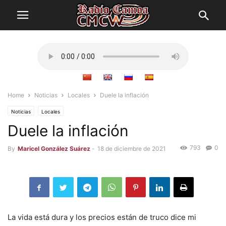
Home
Noticias
Locales
Duele la inflación
Noticias
Locales
Duele la inflación
793
0
By
Maricel González Suárez
-
18 de diciembre de 2021
La vida está dura y los precios están de truco dice mi