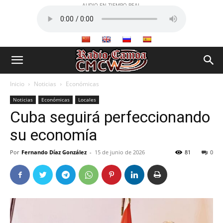
AUDIO EN TIEMPO REAL
Inicio
Noticias
Económicas
Noticias
Económicas
Locales
Cuba seguirá perfeccionando
su economía
Por
Fernando Díaz González
-
15 de junio de 2026
81
0