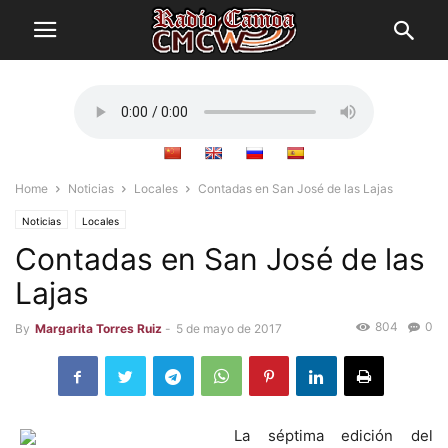
Home
Noticias
Locales
Contadas en San José de las Lajas
Noticias
Locales
Contadas en San José de las
Lajas
804
0
By
Margarita Torres Ruiz
-
5 de mayo de 2017
La séptima edición del