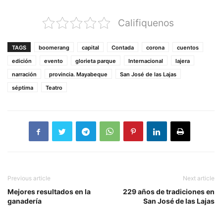
Califiquenos
TAGS
boomerang
capital
Contada
corona
cuentos
edición
evento
glorieta parque
Internacional
lajera
narración
provincia. Mayabeque
San José de las Lajas
séptima
Teatro
Previous article
Next article
Mejores resultados en la
229 años de tradiciones en
ganadería
San José de las Lajas