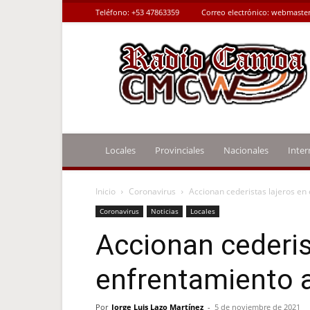
Teléfono:
+53 47863359
Correo electrónico:
webmaster
Radio
Camoa
Locales
Provinciales
Nacionales
Inter
Inicio
Coronavirus
Accionan cederistas lajeros en 
Coronavirus
Noticias
Locales
Accionan cederis
enfrentamiento a
Por
Jorge Luis Lazo Martínez
-
5 de noviembre de 2021