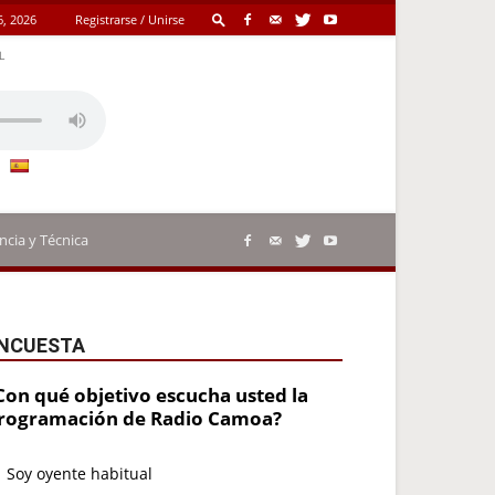
6, 2026
Registrarse / Unirse
L
ncia y Técnica
NCUESTA
Con qué objetivo escucha usted la
rogramación de Radio Camoa?
Soy oyente habitual