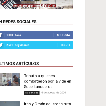
N REDES SOCIALES
1,000
Fans
ME GUSTA
2,501
Seguidores
SEGUIR
LTIMOS ARTÍCULOS
Tributo a quienes
combatieron por la vida en
Supertanqueros
6 de agosto de 2026
Nacionales
Irán y Omán acuerdan ruta