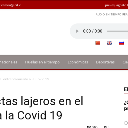
.camoa@icrt.cu
jueves, agosto 
AUDIO EN TIEMPO REA
nacionales
Huellas en el tiempo
Económicas
Deportivas
Cie
el enfrentamiento a la Covid 19
E
tas lajeros en el
¿
p
 la Covid 19
585
0