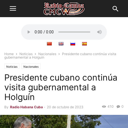
Home
Noticias
Nacionales
Presidente cubano continúa visita
gubernamental a Holguín
Noticias
Nacionales
Presidente cubano continúa
visita gubernamental a
Holguín
410
0
By
Radio Habana Cuba
-
20 de octubre de 2023