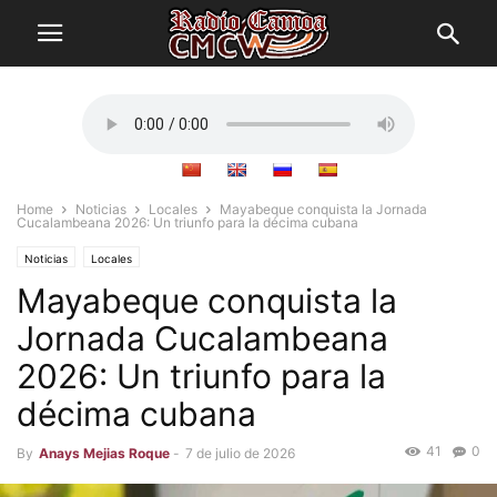
Home
Noticias
Locales
Mayabeque conquista la Jornada
Cucalambeana 2026: Un triunfo para la décima cubana
Noticias
Locales
Mayabeque conquista la
Jornada Cucalambeana
2026: Un triunfo para la
décima cubana
41
0
By
Anays Mejias Roque
-
7 de julio de 2026