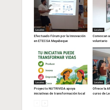
Locales
Locales
Efectuado Fórum por la Innovación
Convocan a 
en ETECSA Mayabeque
voluntario
Locales
Locales
Proyecto NUTRIVIDA apoya
Ofrece la 
iniciativas de transformación local
curso de L