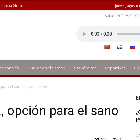
.camoa@icrt.cu
jueves, agosto 
AUDIO EN TIEMPO REA
nacionales
Huellas en el tiempo
Económicas
Deportivas
Cie
n para el sano esparcimiento
E
, opción para el sano
¿
p
544
0