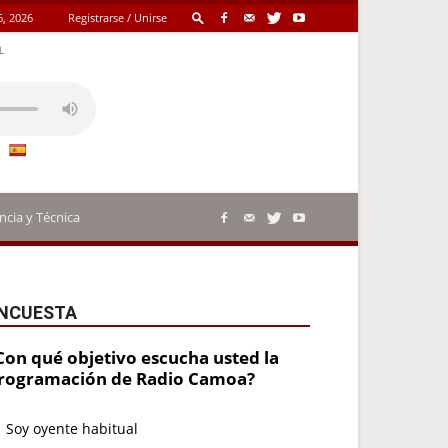
6, 2026
Registrarse / Unirse
L
ncia y Técnica
NCUESTA
Con qué objetivo escucha usted la
rogramación de Radio Camoa?
Soy oyente habitual