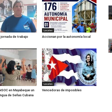
Locales
jornada de trabajo
Accionan por la autonomía local
Locales
ANSOC en Mayabeque un
Vencedoras de imposibles
engua de Señas Cubana