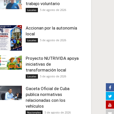
trabajo voluntario
5 de agosto de 2026
Locales
Accionan por la autonomía
local
5 de agosto de 2026
Locales
Proyecto NUTRIVIDA apoya
iniciativas de
transformación local
5 de agosto de 2026
Locales
Gaceta Oficial de Cuba
publica normativas
relacionadas con los
vehículos
5 de agosto de 2026
Nacionales