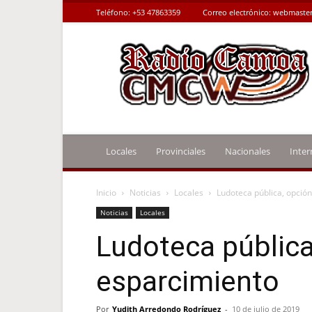
Teléfono:
+53 47863359
Correo electrónico:
webmaster
Radio
Camoa
Locales
Provinciales
Nacionales
Inter
Inicio
Noticias
Locales
Ludoteca pública, opció
Noticias
Locales
Ludoteca pública
esparcimiento
Por
Yudith Arredondo Rodríguez
-
10 de julio de 2019