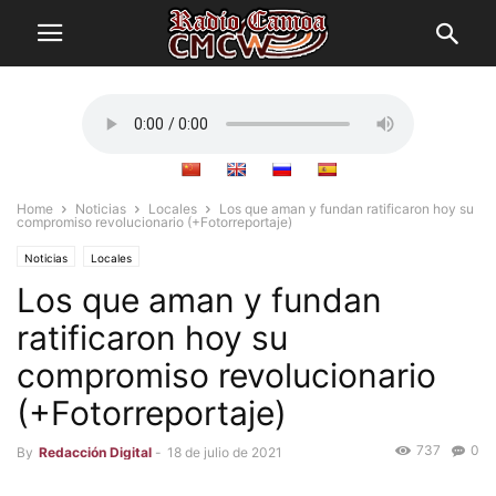
Home
Noticias
Locales
Los que aman y fundan ratificaron hoy su
compromiso revolucionario (+Fotorreportaje)
Noticias
Locales
Los que aman y fundan
ratificaron hoy su
compromiso revolucionario
(+Fotorreportaje)
737
0
By
Redacción Digital
-
18 de julio de 2021