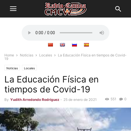
Home
Noticias
Locales
La Educación Física en tiempos de Covid-
19
Noticias
Locales
La Educación Física en
tiempos de Covid-19
551
0
By
Yudith Arredondo Rodríguez
-
25 de enero de 2021