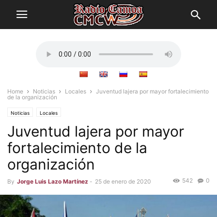
Home
Noticias
Locales
Juventud lajera por mayor fortalecimiento
de la organización
Noticias
Locales
Juventud lajera por mayor
fortalecimiento de la
organización
542
0
By
Jorge Luis Lazo Martínez
-
25 de enero de 2020