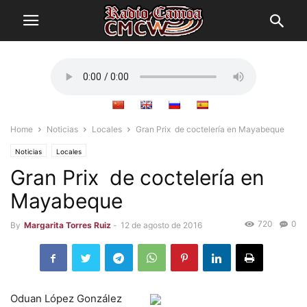
Home
Noticias
Locales
Gran Prix de coctelería en Mayabeque
Noticias
Locales
Gran Prix de coctelería en
Mayabeque
720
0
By
Margarita Torres Ruiz
-
12 de agosto de 2016
Oduan López González