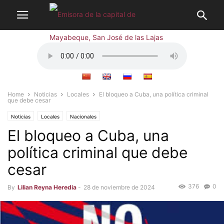
Home
Noticias
Locales
El bloqueo a Cuba, una política criminal
que debe cesar
Noticias
Locales
Nacionales
El bloqueo a Cuba, una
política criminal que debe
cesar
376
0
By
Lilian Reyna Heredia
-
28 de noviembre de 2024