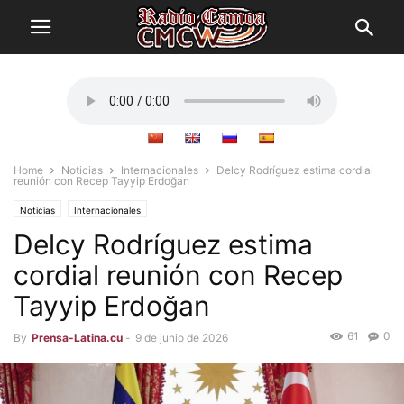
Home
Noticias
Internacionales
Delcy Rodríguez estima cordial
reunión con Recep Tayyip Erdoğan
Noticias
Internacionales
Delcy Rodríguez estima
cordial reunión con Recep
Tayyip Erdoğan
61
0
By
Prensa-Latina.cu
-
9 de junio de 2026