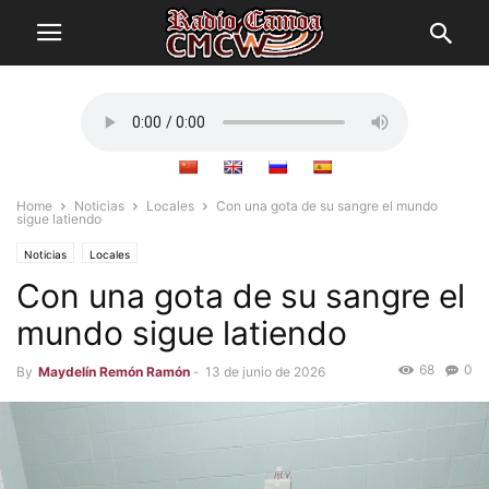
Home
Noticias
Locales
Con una gota de su sangre el mundo
sigue latiendo
Noticias
Locales
Con una gota de su sangre el
mundo sigue latiendo
68
0
By
Maydelín Remón Ramón
-
13 de junio de 2026