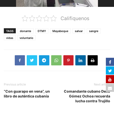
Califiquenos
TAGS
donante
DTMY
Mayabeque
salvar
sangre
vidas
voluntario
Previous article
Next article
“Con guarapo en vena”, un
Comandante cubano Delio
libro de auténtica cubanía
Gómez Ochoa recuerda
lucha contra Trujillo