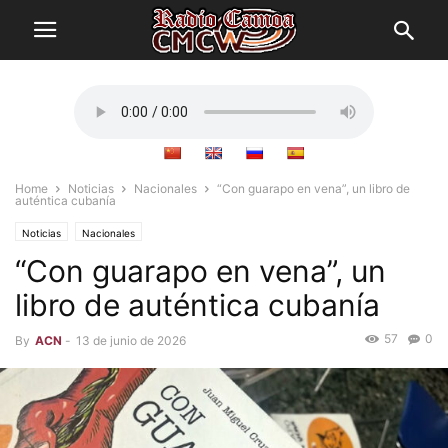
Home
Noticias
Nacionales
“Con guarapo en vena”, un libro de
auténtica cubanía
Noticias
Nacionales
“Con guarapo en vena”, un
libro de auténtica cubanía
57
0
By
ACN
-
13 de junio de 2026