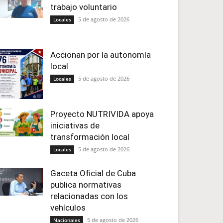
trabajo voluntario
5 de agosto de 2026
Locales
Accionan por la autonomía
local
5 de agosto de 2026
Locales
Proyecto NUTRIVIDA apoya
iniciativas de
transformación local
5 de agosto de 2026
Locales
Gaceta Oficial de Cuba
publica normativas
relacionadas con los
vehículos
5 de agosto de 2026
Nacionales