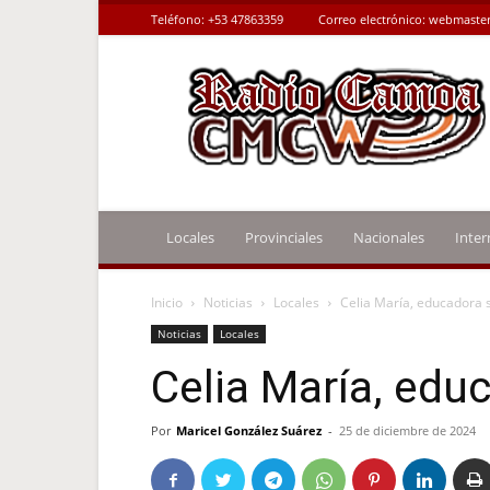
Teléfono:
+53 47863359
Correo electrónico:
webmaster
Radio
Camoa
Locales
Provinciales
Nacionales
Inter
Inicio
Noticias
Locales
Celia María, educadora
Noticias
Locales
Celia María, edu
Por
Maricel González Suárez
-
25 de diciembre de 2024