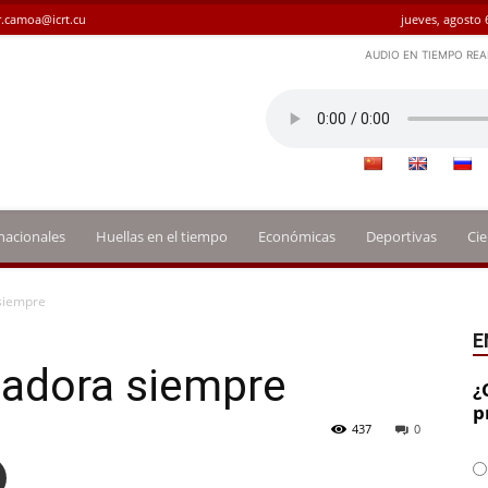
.camoa@icrt.cu
jueves, agosto 
AUDIO EN TIEMPO REA
nacionales
Huellas en el tiempo
Económicas
Deportivas
Cie
 siempre
E
cadora siempre
¿
p
437
0