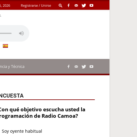
6, 2026
Registrarse / Unirse
L
ncia y Técnica
NCUESTA
Con qué objetivo escucha usted la
rogramación de Radio Camoa?
Soy oyente habitual