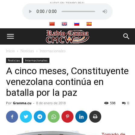
AUDIO EN TIEMPO REAL
Inicio
Noticias
Internacionales
Noticias
Internacionales
A cinco meses, Constituyente
venezolana continúa en
batalla por la paz
Por
Granma.cu
-
8 de enero de 2018
598
0
Tomado de