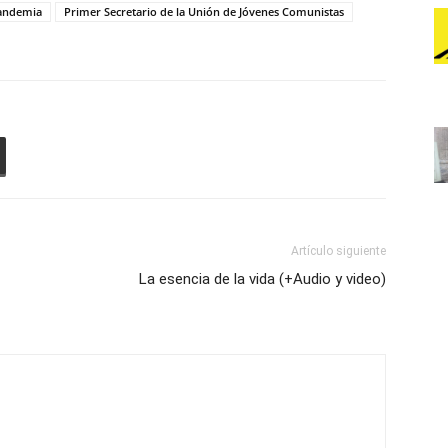
andemia
Primer Secretario de la Unión de Jóvenes Comunistas
arriba/abajo
para
aumentar
o
disminuir
el
volumen.
Artículo siguiente
La esencia de la vida (+Audio y video)