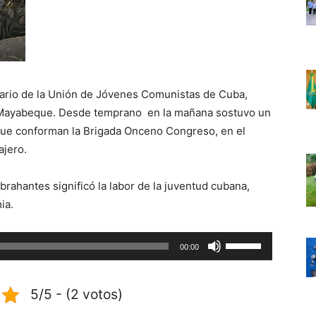
ario de la Unión de Jóvenes Comunistas de Cuba,
 de Mayabeque. Desde temprano en la mañana sostuvo un
que conforman la Brigada Onceno Congreso, en el
ajero.
rahantes significó la labor de la juventud cubana,
ia.
Utiliza
00:00
las
teclas
5/5 - (2 votos)
de
flecha