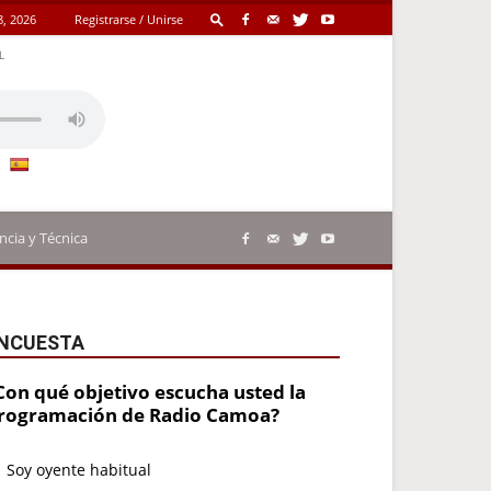
8, 2026
Registrarse / Unirse
L
ncia y Técnica
NCUESTA
Con qué objetivo escucha usted la
rogramación de Radio Camoa?
Soy oyente habitual