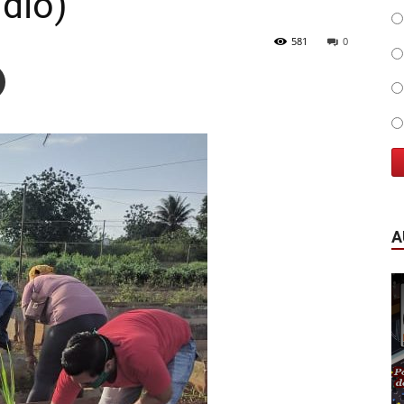
udio)
581
0
A