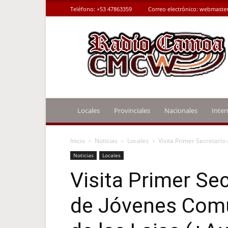
Teléfono:
+53 47863359
Correo electrónico:
webmaster
Radio
Camoa
Locales
Provinciales
Nacionales
Inter
Inicio
Noticias
Locales
Visita Primer Secretario
Noticias
Locales
Visita Primer Sec
de Jóvenes Comu