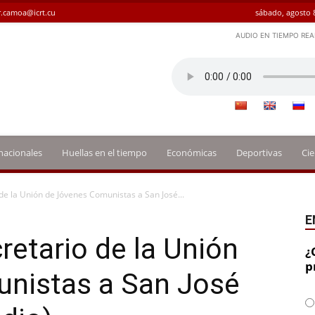
.camoa@icrt.cu
sábado, agosto 
AUDIO EN TIEMPO REA
nacionales
Huellas en el tiempo
Económicas
Deportivas
Cie
 de la Unión de Jóvenes Comunistas a San José...
E
retario de la Unión
¿
p
nistas a San José