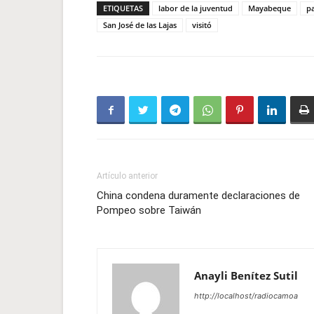
ETIQUETAS
labor de la juventud
Mayabeque
p
San José de las Lajas
visitó
Artículo anterior
China condena duramente declaraciones de
Pompeo sobre Taiwán
Anayli Benítez Sutil
http://localhost/radiocamoa