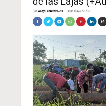
de las Lajas (+A
Por
Anayli Benítez Sutil
-
20 de mayo de 2020