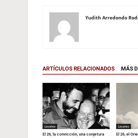
Yudith Arredondo Rod
ARTÍCULOS RELACIONADOS
MÁS D
Locales
Locales
El 26, la convicción, una conjetura
El 26, el Or