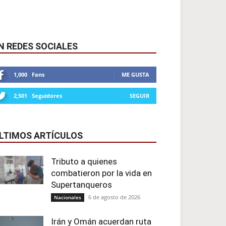
N REDES SOCIALES
1,000
Fans
ME GUSTA
2,501
Seguidores
SEGUIR
LTIMOS ARTÍCULOS
Tributo a quienes
combatieron por la vida en
Supertanqueros
6 de agosto de 2026
Nacionales
Irán y Omán acuerdan ruta