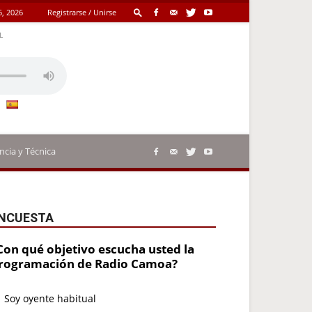
6, 2026
Registrarse / Unirse
L
ncia y Técnica
NCUESTA
Con qué objetivo escucha usted la
rogramación de Radio Camoa?
Soy oyente habitual