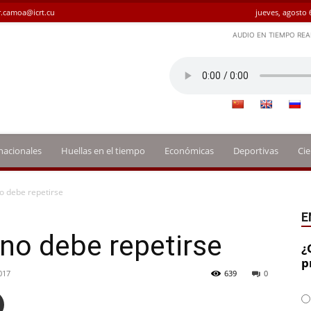
.camoa@icrt.cu
jueves, agosto 
AUDIO EN TIEMPO REA
nacionales
Huellas en el tiempo
Económicas
Deportivas
Cie
o debe repetirse
E
 no debe repetirse
¿
p
017
639
0