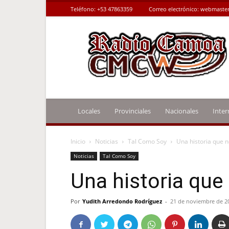
Teléfono:
+53 47863359
Correo electrónico:
webmaster
Radio
Camoa
Locales
Provinciales
Nacionales
Inter
Inicio
Noticias
Tal Como Soy
Una historia que n
Noticias
Tal Como Soy
Una historia que
Por
Yudith Arredondo Rodríguez
-
21 de noviembre de 2