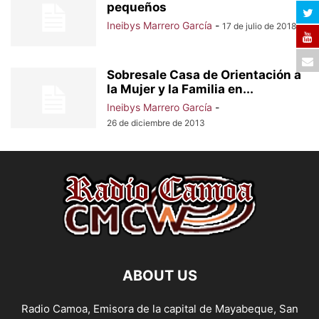
pequeños
Ineibys Marrero García
-
17 de julio de 2018
Sobresale Casa de Orientación a
la Mujer y la Familia en...
Ineibys Marrero García
-
26 de diciembre de 2013
ABOUT US
Radio Camoa, Emisora de la capital de Mayabeque, San