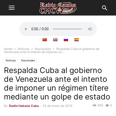
Home
Noticias
Nacionales
Respalda Cuba al gobierno de
Venezuela ante el intento de imponer un...
Noticias
Nacionales
Respalda Cuba al gobierno
de Venezuela ante el intento
de imponer un régimen títere
mediante un golpe de estado
659
0
By
Radio Habana Cuba
-
24 de enero de 2019