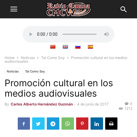
Home
Noticias
Tal Como Soy
Promoción cultural en los medios
audiovisuales
Noticias
Tal Como Soy
Promoción cultural en los
medios audiovisuales
0
By
Carlos Alberto Hernández Guzmán
-
4 de junio de 2017
1212