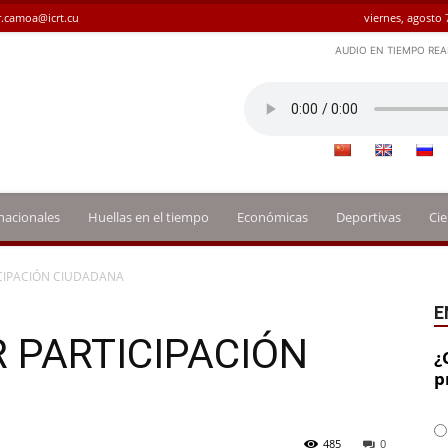
.camoa@icrt.cu
viernes, agosto 
AUDIO EN TIEMPO REA
nacionales
Huellas en el tiempo
Económicas
Deportivas
Cie
CIPACIÓN CIUDADANA
E
 PARTICIPACIÓN
¿
p
485
0