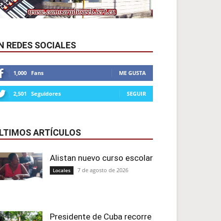
N REDES SOCIALES
1,000
Fans
ME GUSTA
2,501
Seguidores
SEGUIR
LTIMOS ARTÍCULOS
Alistan nuevo curso escolar
7 de agosto de 2026
Locales
Presidente de Cuba recorre