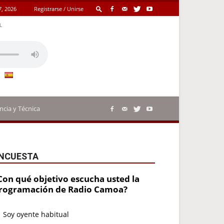
7, 2026
Registrarse / Unirse
L
ncia y Técnica
NCUESTA
Con qué objetivo escucha usted la
rogramación de Radio Camoa?
Soy oyente habitual