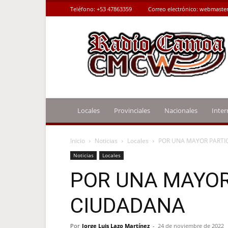
Teléfono:
+53 47863359
Correo electrónico:
webmaster
Radio
Camoa
Locales
Provinciales
Nacionales
Inter
Inicio
Noticias
Locales
POR UNA MAYOR PARTI
Noticias
Locales
POR UNA MAYOR
CIUDADANA
Por
Jorge Luis Lazo Martínez
-
24 de noviembre de 2022