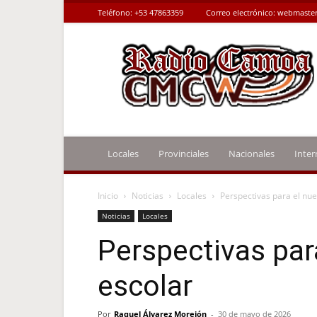
Teléfono:
+53 47863359
Correo electrónico:
webmaster
Radio
Camoa
Locales
Provinciales
Nacionales
Inter
Inicio
Noticias
Locales
Perspectivas para el nu
Noticias
Locales
Perspectivas par
escolar
Por
Raquel Álvarez Morejón
-
30 de mayo de 2026