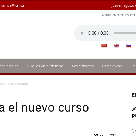
.camoa@icrt.cu
jueves, agosto 
AUDIO EN TIEMPO REA
nacionales
Huellas en el tiempo
Económicas
Deportivas
Cie
evo curso escolar
E
a el nuevo curso
¿
p
77
0