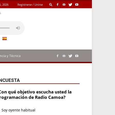
6, 2026
Registrarse / Unirse
L
ncia y Técnica
NCUESTA
Con qué objetivo escucha usted la
rogramación de Radio Camoa?
Soy oyente habitual