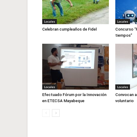
Locales
Locales
Celebran cumpleaños de Fidel
Concurso “F
tiempos”
Locales
Locales
Efectuado Fórum por la Innovación
Convocan a 
en ETECSA Mayabeque
voluntario