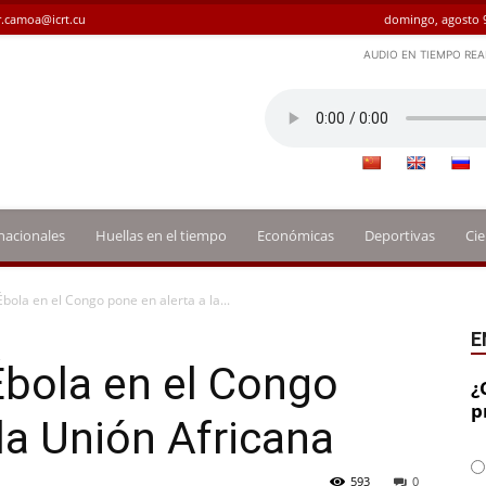
.camoa@icrt.cu
domingo, agosto 9
AUDIO EN TIEMPO REA
nacionales
Huellas en el tiempo
Económicas
Deportivas
Cie
bola en el Congo pone en alerta a la...
E
Ébola en el Congo
¿
p
la Unión Africana
593
0