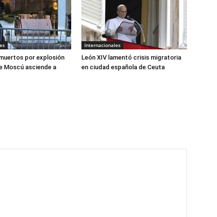
es
Internacionales
muertos por explosión
León XIV lamentó crisis migratoria
e Moscú asciende a
en ciudad española de Ceuta