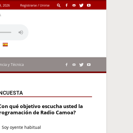
, 2026
Registrarse / Unirse
L
ncia y Técnica
NCUESTA
Con qué objetivo escucha usted la
rogramación de Radio Camoa?
Soy oyente habitual