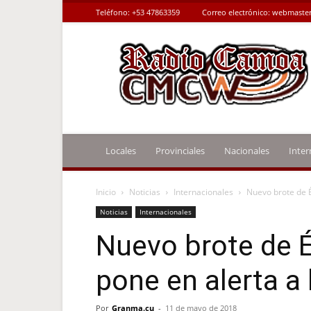
Teléfono:
+53 47863359
Correo electrónico:
webmaster
Radio
Camoa
Locales
Provinciales
Nacionales
Inter
Inicio
Noticias
Internacionales
Nuevo brote de É
Noticias
Internacionales
Nuevo brote de 
pone en alerta a 
Por
Granma.cu
-
11 de mayo de 2018