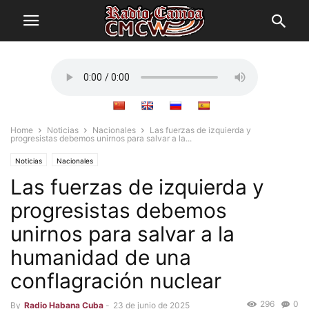
Home
Noticias
Nacionales
Las fuerzas de izquierda y
progresistas debemos unirnos para salvar a la...
Noticias
Nacionales
Las fuerzas de izquierda y
progresistas debemos
unirnos para salvar a la
humanidad de una
conflagración nuclear
296
0
By
Radio Habana Cuba
-
23 de junio de 2025