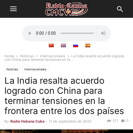
Home
Noticias
Internacionales
La India resalta acuerdo logrado
con China para terminar tensiones en la...
Noticias
Internacionales
La India resalta acuerdo
logrado con China para
terminar tensiones en la
frontera entre los dos países
511
0
By
Radio Habana Cuba
-
11 de septiembre de 2020