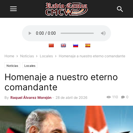
Home
Noticias
Locales
Homenaje a nuestro eterno comandante
Noticias
Locales
Homenaje a nuestro eterno
comandante
110
0
By
Raquel Álvarez Morejón
-
28 de abril de 2026